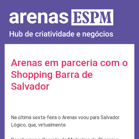
Skip
to
content
Arenas em parceria com o
Shopping Barra de
Salvador
Na última sexta-feira o Arenas voou para Salvador.
Lógico, que, virtualmente.