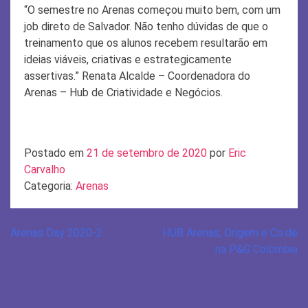
“O semestre no Arenas começou muito bem, com um
job direto de Salvador. Não tenho dúvidas de que o
treinamento que os alunos recebem resultarão em
ideias viáveis, criativas e estrategicamente
assertivas.” Renata Alcalde – Coordenadora do
Arenas – Hub de Criatividade e Negócios.
Postado em
21 de setembro de 2020
por
Eric
Carvalho
Categoria:
Arenas
Navegação
Arenas Day 2020-2
HUB Arenas, Origem e Co.de
na P&G Colômbia
de
Post