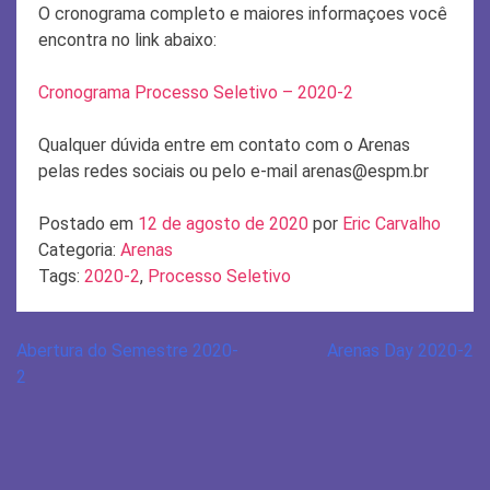
O cronograma completo e maiores informaçoes você
encontra no link abaixo:
Cronograma Processo Seletivo – 2020-2
Qualquer dúvida entre em contato com o Arenas
pelas redes sociais ou pelo e-mail
arenas@espm.br
Postado em
12 de agosto de 2020
por
Eric Carvalho
Categoria:
Arenas
Tags:
2020-2
,
Processo Seletivo
Navegação
Abertura do Semestre 2020-
Arenas Day 2020-2
2
de
Post