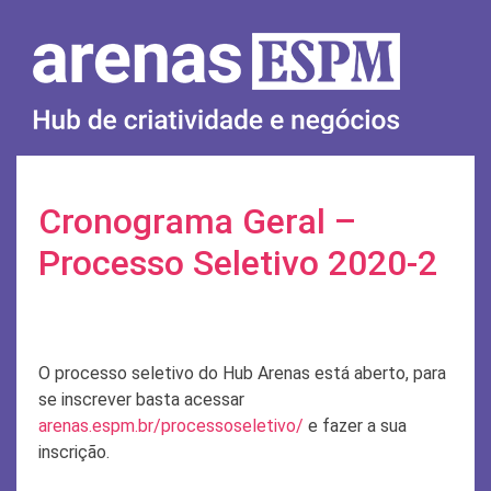
Skip
to
content
Cronograma Geral –
Processo Seletivo 2020-2
O processo seletivo do Hub Arenas está aberto, para
se inscrever basta acessar
arenas.espm.br/processoseletivo/
e fazer a sua
inscrição.